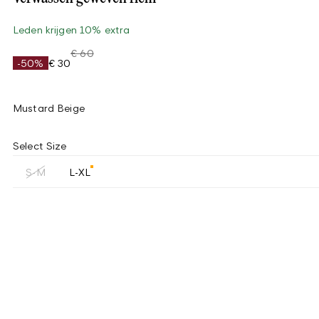
Leden krijgen 10% extra
€ 60
-50%
€ 30
Mustard Beige
Select Size
S-M
L-XL