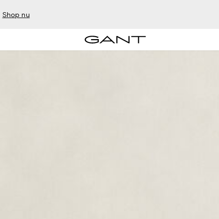
–
Shop nu