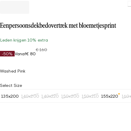
Loading
Eenpersoonsdekbedovertrek met bloemetjesprint
Leden krijgen 10% extra
€ 160
-50%
Vanaf
€ 80
Washed Pink
Select Size
135x200
140x200
140x220
150x200
150x210
155x220
160