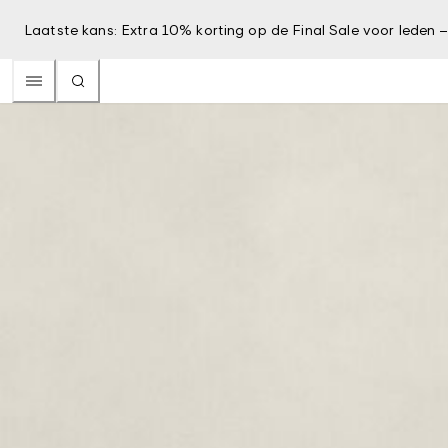
Laatste kans: Extra 10% korting op de Final Sale voor leden 