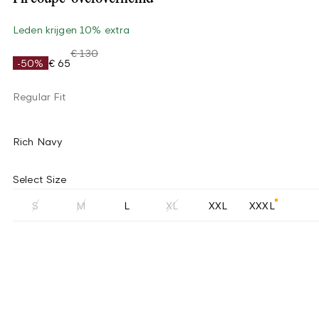
Leden krijgen 10% extra
€ 130
-50%
€ 65
Regular Fit
Rich Navy
Select Size
S
M
L
XL
XXL
XXXL