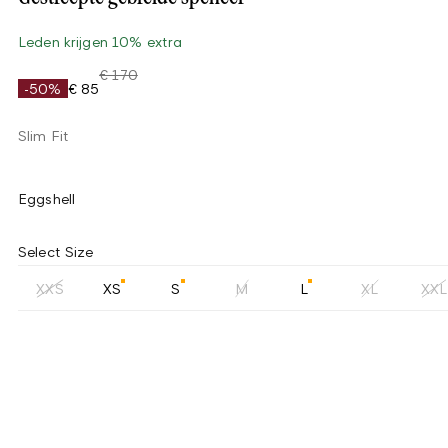
Leden krijgen 10% extra
€ 170
-50%
€ 85
Slim Fit
Eggshell
Select Size
XXS
XS
S
M
L
XL
XXL