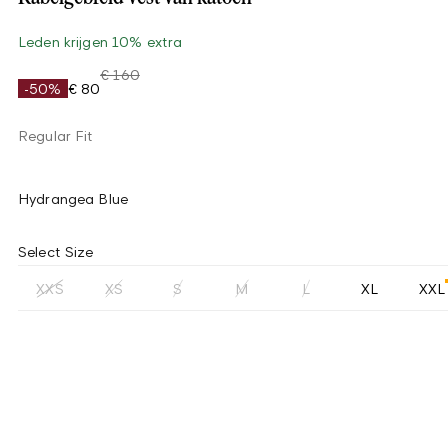
Leden krijgen 10% extra
€ 160
-50%
€ 80
Regular Fit
Hydrangea Blue
Select Size
XXS
XS
S
M
L
XL
XXL