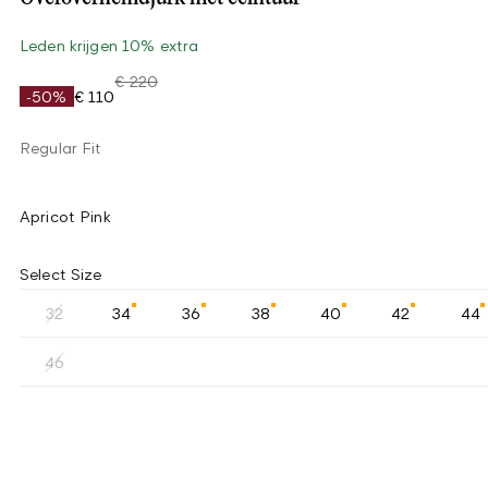
Leden krijgen 10% extra
€ 220
-50%
€ 110
Regular Fit
Apricot Pink
Select Size
32
34
36
38
40
42
44
46