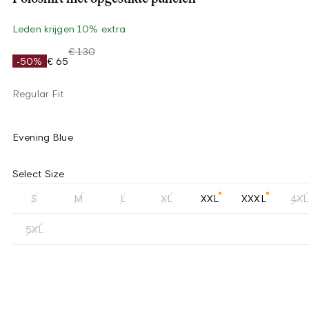
Leden krijgen 10% extra
€ 130
-50%
€ 65
Regular Fit
Evening Blue
Select Size
S
M
L
XL
XXL
XXXL
4XL
5XL