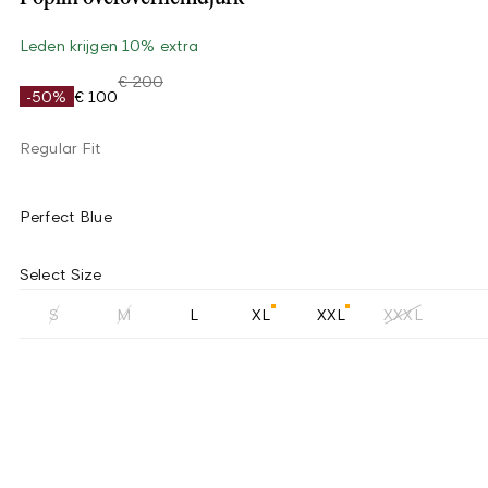
Leden krijgen 10% extra
€ 200
-50%
€ 100
Regular Fit
Perfect Blue
Select Size
S
M
L
XL
XXL
XXXL