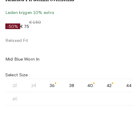
Leden krijgen 10% extra
€ 150
-50%
€ 75
Relaxed Fit
Mid Blue Worn In
Select Size
32
34
36
38
40
42
44
46