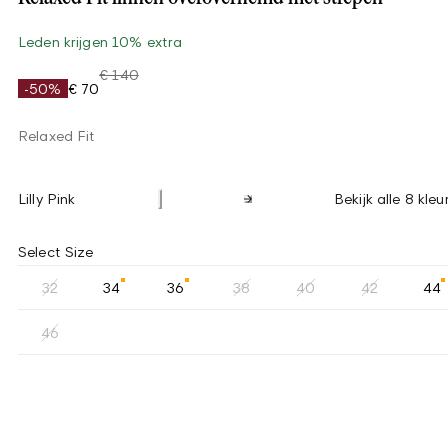
Leden krijgen 10% extra
€ 140
-50%
€ 70
Relaxed Fit
Lilly Pink
Bekijk alle 8 kleu
Select Size
32
34
36
38
40
42
44
46