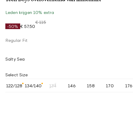
Leden krijgen 10% extra
€ 115
-50%
€ 57,50
Regular Fit
Salty Sea
Select Size
122/128
134/140
134
146
158
170
176