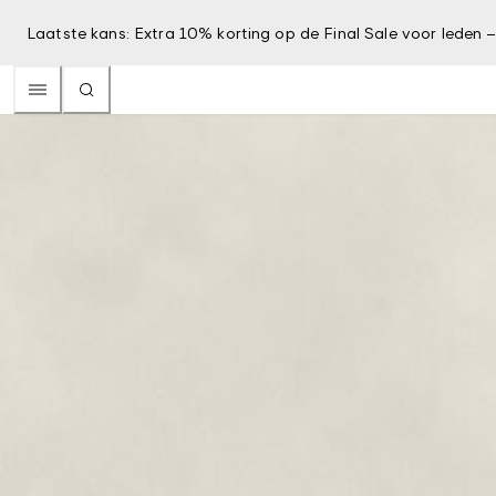
Laatste kans: Extra 10% korting op de Final Sale voor leden 