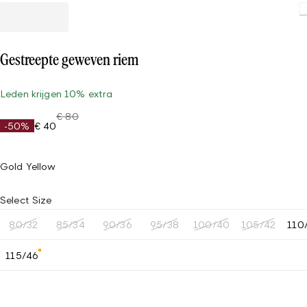
Gestreepte geweven riem
Leden krijgen 10% extra
€ 80
-50%
€ 40
Gold Yellow
Select Size
80/32
85/34
90/36
95/38
100/40
105/42
110
115/46