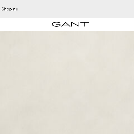
–
Shop nu