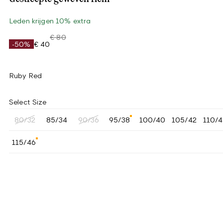
Leden krijgen 10% extra
€ 80
-50%
€ 40
Ruby Red
Select Size
80/32
85/34
90/36
95/38
100/40
105/42
110/
115/46